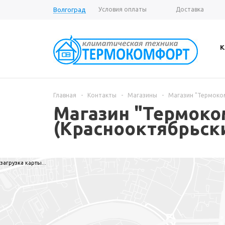
Волгоград
Условия оплаты
Доставка
Вопрос-ответ
К
Главная
-
Контакты
-
Магазины
-
Магазин "Термоком
Магазин "Термоком
(Краснооктябрьск
загрузка карты...